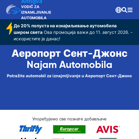
Antigva
VODIČ ZA
IZNAMLJIVANJE
AUTOMOBILA
До 20% попуста на изнајмљивање аутомобила
широм света
Ова промоција важи до 11. август 2026. -
искористите је данас!
Аеропорт Сент-Джонс
Najam Automobila
Potražite automobil za iznajmljivanje u Аеропорт Сент-Джонс
Упоређујемо све познате добављаче