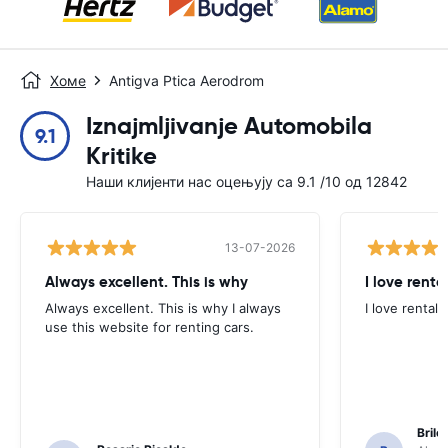
Хоме
Antigva Ptica Aerodrom
Iznajmljivanje Automobila
9.1
Kritike
Наши клијенти нас оцењују са 9.1 /10 од 12842
13-07-2026
Always excellent. This is why
I love renta
Always excellent. This is why I always
I love rental 
use this website for renting cars.
Brile