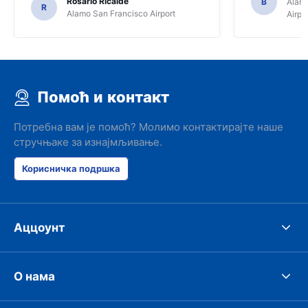
Rosario Ricalde
B
Alamo
R
Alamo San Francisco Airport
Airpo
Помоћ и контакт
Потребна вам је помоћ? Молимо контактирајте наше
стручњаке за изнајмљивање.
Корисничка подршка
Аццоунт
О нама