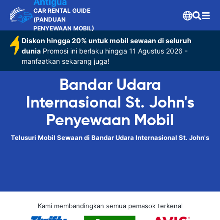
Antigua
CAR RENTAL GUIDE
(PANDUAN
PENYEWAAN MOBIL)
Diskon hingga 20% untuk mobil sewaan di seluruh
dunia
Promosi ini berlaku hingga 11 Agustus 2026 -
manfaatkan sekarang juga!
Bandar Udara
Internasional St. John's
Penyewaan Mobil
Telusuri Mobil Sewaan di Bandar Udara Internasional St. John's
Kami membandingkan semua pemasok terkenal