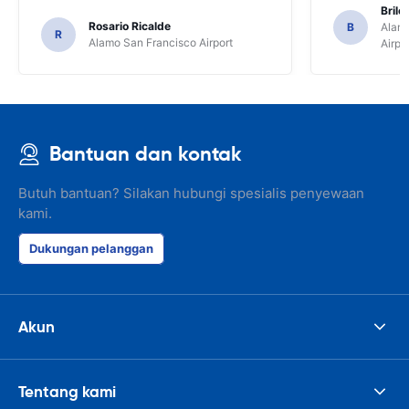
Brile
Rosario Ricalde
B
Alamo
R
Alamo San Francisco Airport
Airpo
Bantuan dan kontak
Butuh bantuan? Silakan hubungi spesialis penyewaan
kami.
Dukungan pelanggan
Akun
Tentang kami