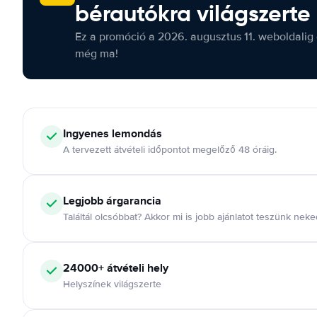
bérautókra világszerte
Ez a promóció a 2026. augusztus 11. weboldalig 
még ma!
Ingyenes lemondás
A tervezett átvételi időpontot megelőző 48 óráig.
Legjobb árgarancia
Találtál olcsóbbat? Akkor mi is jobb ajánlatot teszünk neke
24000+ átvételi hely
Helyszínek világszerte