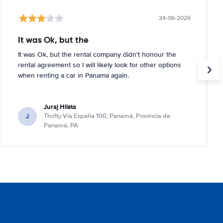
24-06-2026
It was Ok, but the
It was Ok, but the rental company didn't honour the
rental agreement so I will likely look for other options
when renting a car in Panama again.
Juraj Hlista
J
Thrifty Vía España 100, Panamá, Provincia de
Panamá, PA