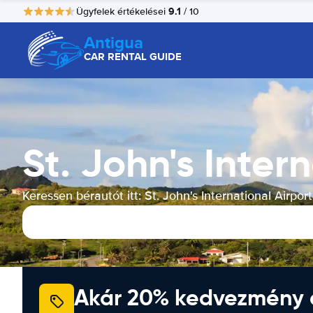
9.1
Ügyfelek értékelései
/ 10
Antigua
CAR RENTAL GUIDE
St. John's Inter
Keressen bérautót itt: St. John's International Airport
Akár 20% kedvezmény 