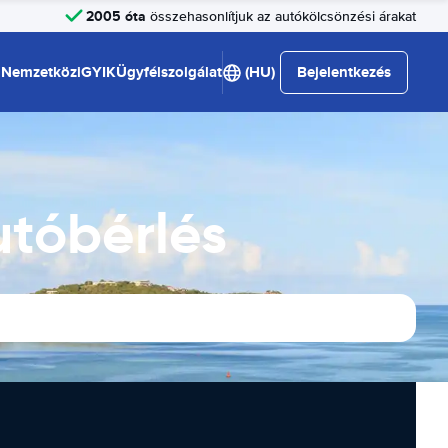
2005 óta
összehasonlítjuk az autókölcsönzési árakat
Nemzetközi
GYIK
Ügyfélszolgálat
(HU)
Bejelentkezés
utóbérlés