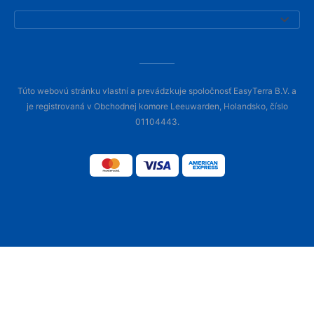
Túto webovú stránku vlastní a prevádzkuje spoločnosť EasyTerra B.V. a
je registrovaná v Obchodnej komore Leeuwarden, Holandsko, číslo
01104443.